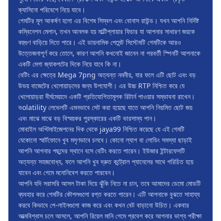
ক্যাসিনো পরিবেশে নিয়ে যাবে।
গেমটির মূল আকর্ষণ হলো এর বিশেষ সিম্বল এবং বোনাস রাউন্ড। যখন আপনি নির্দিষ্ট
কম্বিনেশন মেলান, তখন আনলক হয় মাল্টিপ্লায়ার ফিচার যা আপনার সাধারণ জয়কে
বহুগুণ বাড়িয়ে দিতে পারে। এই ডায়নামিক পেমেন্ট সিস্টেমটি গেমটিকে আরও
উত্তেজনাপূর্ণ করে তোলে, কারণ আপনি কখনোই জানেন না পরবর্তী স্পিনটি আপনাকে
একটি মেগা জ্যাকপটের দিকে নিয়ে যাবে কি না।
বেটিং এর ক্ষেত্রে Mega 7png অত্যন্ত নমনীয়, যার ফলে এটি ছোট এবং বড়
উভয় বাজেটের খেলোয়াড়দের জন্য উপযোগী। এর উচ্চ RTP নিশ্চিত করে যে
খেলোয়াড়রা দীর্ঘমেয়াদে একটি প্রতিযোগিতামূলক রিটার্ন পাওয়ার সম্ভাবনা রাখেন।
ভolatility লেভেলটি এমনভাবে সেট করা হয়েছে যাতে আপনি নিয়মিত ছোট জয়
এবং মাঝে মাঝে বড় বিস্ময়কর পুরস্কারের একটি ভারসাম্য পান।
মোবাইল অপ্টিমাইজেশনের দিক থেকে jaya99 নিশ্চিত করেছে যে এই গেমটি
যেকোনো স্মার্টফোনে খুব মসৃণভাবে চলবে। কোনো ল্যাগ বা লোডিং সমস্যা ছাড়াই
আপনি আপনার পছন্দের স্থানে বসে বেটিং করতে পারেন। ইউজার ইন্টারফেসটি
অত্যন্ত সহজবোধ্য, ফলে আপনি খুব দ্রুত কন্ট্রোল প্যানেলের সাথে পরিচিত হয়ে
যাবেন এবং গেমে মনোনিবেশ করতে পারবেন।
আপনি যদি সরাসরি আসল টাকা দিয়ে ঝুঁকি নিতে না চান, তবে আমাদের ডেমো মোডটি
ব্যবহার করে গেমটির কৌশলগুলো রপ্ত করতে পারেন। এটি আপনাকে বুঝতে সাহায্য
করবে কিভাবে পে-লাইনগুলো কাজ করে এবং কখন বেট বাড়ানো উচিত। একবার
আত্মবিশ্বাস চলে আসলে, আপনি রিয়েল মানি গেমে প্রবেশ করে আপনার ভাগ্য পরীক্ষা