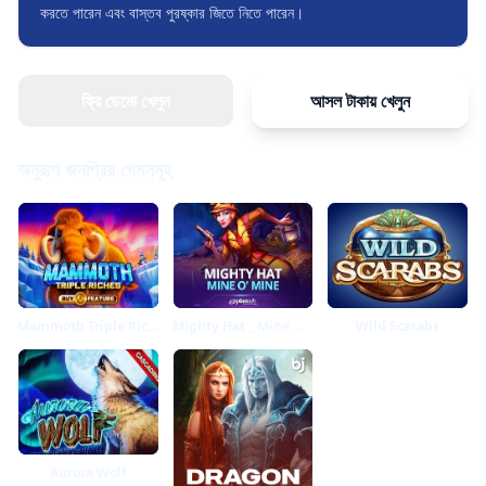
করতে পারেন এবং বাস্তব পুরষ্কার জিতে নিতে পারেন।
ফ্রি ডেমো খেলুন
আসল টাকায় খেলুন
অনুরূপ জনপ্রিয় গেমসমূহ
Mammoth Triple Riches
Mighty Hat _ Mine O'mine™
Wild Scarabs
Aurora Wolf