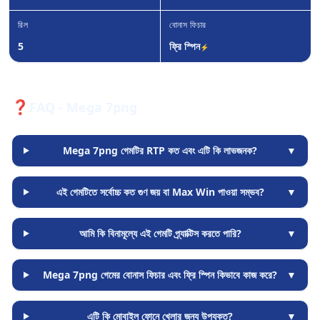
রিল
বোনাস ফিচার
5
ফ্রি স্পিন
⚡
❓
FAQ - Mega 7png
Mega 7png গেমটির RTP কত এবং এটি কি লাভজনক?
▼
এই গেমটিতে সর্বোচ্চ কত গুণ জয় বা Max Win পাওয়া সম্ভব?
▼
আমি কি বিনামূল্যে এই গেমটি প্র্যাক্টিস করতে পারি?
▼
Mega 7png গেমের বোনাস ফিচার এবং ফ্রি স্পিন কিভাবে কাজ করে?
▼
এটি কি মোবাইল ফোনে খেলার জন্য উপযুক্ত?
▼