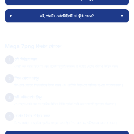
এই গেমটির ভোলটাইলটি বা ঝুঁকি কেমন?
▼
Mega 7png কিভাবে খেলবেন
বেট নির্ধারণ করুন
1
গেমটি শুরু করার আগে আপনার বাজেট অনুযায়ী ন্যূনতম বা সর্বোচ্চ বেটের পরিমাণ নির্বাচন করুন।
স্পিন বোতাম চাপুন
2
রিলগুলো ঘোরাতে স্পিন বাটনে ক্লিক করুন এবং প্রতীকি চিহ্নগুলো সারিবদ্ধ হওয়ার অপেক্ষা করুন।
জয়ী কম্বিনেশন খুঁজুন
3
পে-লাইনে একই ধরণের প্রতীক মিলিয়ে নির্দিষ্ট প্যাটার্ন তৈরি করলে আপনি পুরস্কার জিতবেন।
বোনাস ফিচার সক্রিয় করুন
4
বিশেষ ওয়াইল্ড বা স্ক্যাটার প্রতীক সংগ্রহ করে ফ্রি স্পিন এবং বড় মাল্টিপ্লায়ার আনলক করুন।