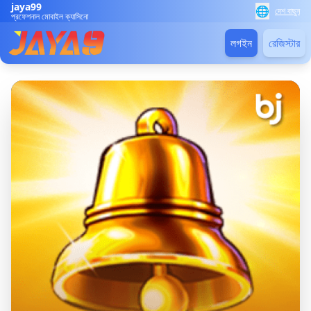
jaya99
🌐
দেশ বাছুন
প্রফেশনাল মোবাইল ক্যাসিনো
লগইন
রেজিস্টার