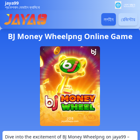
jaya99
🌐
দেশ বাছুন
প্রফেশনাল মোবাইল ক্যাসিনো
লগইন
রেজিস্টার
BJ Money Wheelpng Online Game
Dive into the excitement of BJ Money Wheelpng on jaya99 –