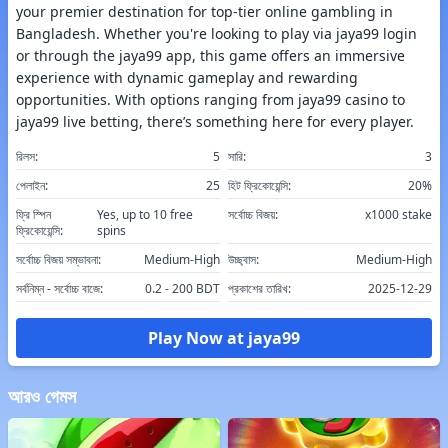
your premier destination for top-tier online gambling in
Bangladesh. Whether you're looking to play via jaya99 login
or through the jaya99 app, this game offers an immersive
experience with dynamic gameplay and rewarding
opportunities. With options ranging from jaya99 casino to
jaya99 live betting, there’s something here for every player.
রিলস:
5
সারি:
3
পেলাইন:
25
হিট ফ্রিকোয়েন্সি:
20%
ফ্রি স্পিন
Yes, up to 10 free
সর্বোচ্চ বিজয়:
x1000 stake
ফ্রিকোয়েন্সি:
spins
সর্বোচ্চ বিজয় সম্ভাবনা:
Medium-High
উচ্ছ্বাস:
Medium-High
সর্বনিম্ন - সর্বোচ্চ বাজে:
0.2 - 200 BDT
প্রকাশের তারিখ:
2025-12-29
Play Now at jaya99
আরও গেমস